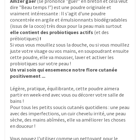
Amzer gaer
(se prononce "guer" en breton et cela veut
dire "Beau temps !") est une poudre originale et
vraiment intéressante : Il s'agit d'une poudre
concentrée en argile et émulsionnants biodégradables
(issus de la coco) très doux pour la peau mais surtout
elle contient des probiotiques actifs
(et des
prébiotiques)
!
Si vous vous mouillez sous la douche, ou si vous mouillez
juste votre visage ou vos mains, en soupoudrant ensuite
cette poudre, elle va mousser, laver et activer les
probiotiques sur votre peau !
Un vrai soin qui ensemence notre flore cutanée
positivement ...
Légère, pratique, équilibrante, cette poudre aimera
partir en week-end avec vous ou décorer votre salle de
bains !
Pour tous les petits soucis cutanés quotidiens : une peau
avec des imperfections, un cuir chevelu irrité, une peau
sèche, des mains abîmées, elle va améliorer les choses
en douceur !
Vous pouvez l'utiliser comme un nettoyant pour le