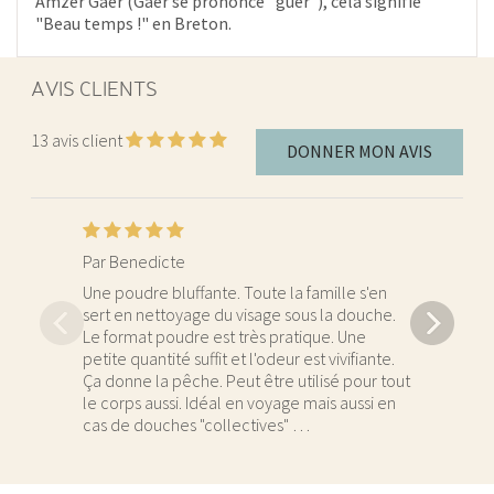
Amzer Gaer (Gaer se prononce "guer"), cela signifie
"Beau temps !" en Breton.
AVIS CLIENTS
13
avis client
DONNER MON AVIS
Par Benedicte
P
Une poudre bluffante. Toute la famille s'en
J
sert en nettoyage du visage sous la douche.
d
Le format poudre est très pratique. Une
p
petite quantité suffit et l'odeur est vivifiante.
s
Ça donne la pêche. Peut être utilisé pour tout
le corps aussi. Idéal en voyage mais aussi en
cas de douches "collectives" …