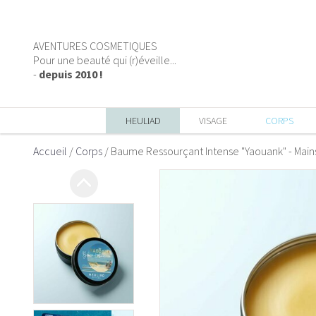
AVENTURES COSMETIQUES
Pour une beauté qui (r)éveille...
-
depuis 2010 !
HEULIAD
VISAGE
CORPS
Accueil
/
Corps
/
Baume Ressourçant Intense "Yaouank" - Main