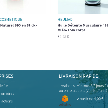
 COSMETIQUE
HEULIAD
Naturel BIO en Stick -
Huile Détente Musculaire "Sti
Oléo-soin corps
39,95 €
PRISES
LIVRAISON RAPIDE
délité
Livraison suivie sous 2/3 jours à
ou en relais colis (
Voir lesTarifs)
premières
A partir de 4,00 €
'actions