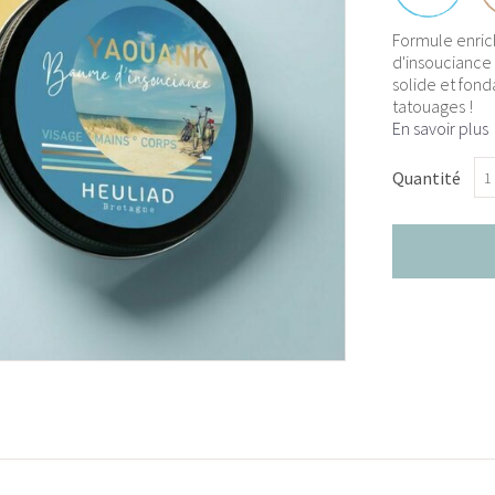
Formule enric
d'insouciance 
solide et fond
tatouages !
En savoir plus
Quantité