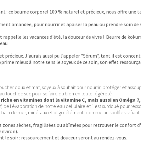
 : ce baume corporel 100 % naturel et précieux, nous offre une te
ment amandée, pour nourrir et apaiser la peau ou prendre soin de s
t rappelle les vacances d'été, la douceur de vivre ! Beurre de kokum
eau.
 et précieux. J'aurais aussi pu l'appeler "Sérum", tant il est conce
xprime mieux à notre sens le soyeux de ce soin, son effet ressourça
ucher doux et mat, soyeux à souhait pour nourrir, protéger et assoupl
au touchec sec pour se faire du bien en toute légèreté ...
i riche en vitamines dont la vitamine C, mais aussi en Oméga 7
f, de l'évaporation de notre eau cellulaire et il est surdoué pour ress
ain de mer, minéraux et oligo-éléments comme un souffle vivifiant à o
s zones sèches, fragilisées ou abîmées pour retrouver le confort 
environ).
nt le soir : ressourcement et douceur seront au rendez-vous.