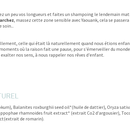
ez un peu vos longueurs et faites un shampoing le lendemain mati
marchez
, massez cette zone sensible avec Yaouank, cela se passera
 soin...
illement, celle qui était là naturellement quand nous étions enfant
 moments où la raison fait une pause, pour s'émerveiller du monde q
 exalter nos sens, à nous rappeler nos rêves d'enfant.
TUREL
um), Balanites roxburghii seed oil*(huile de dattier), Oryza sativ
Hippophae rhamnoides fruit extract* (extrait Co2 d'argousier), To
act(extrait de romarin).