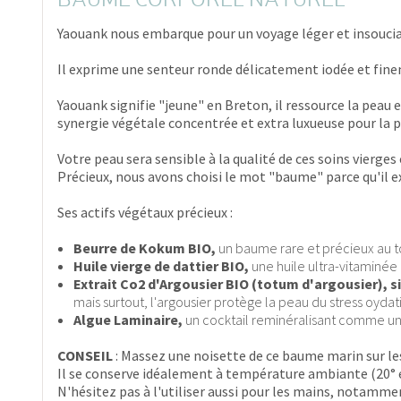
BAUME CORPOREL NATUREL
Yaouank nous embarque pour un voyage léger et insouciant
Il exprime une senteur ronde délicatement iodée et fine
Yaouank signifie "jeune" en Breton, il ressource la peau e
synergie végétale concentrée et extra luxueuse pour la p
Votre peau sera sensible à la qualité de ces soins vierges
Précieux, nous avons choisi le mot "baume" parce qu'il e
Ses actifs végétaux précieux :
Beurre de Kokum BIO,
un baume rare et précieux au to
Huile vierge de dattier BIO,
une huile ultra-vitaminée 
Extrait Co2 d'Argousier BIO (totum d'argousier), s
mais surtout, l'argousier protège la peau du stress oydati
Algue Laminaire,
un cocktail reminéralisant comme un b
CONSEIL
: Massez une noisette de ce baume marin sur le
Il se conserve idéalement à température ambiante (20° 
N'hésitez pas à l'utiliser aussi pour les mains, notamme