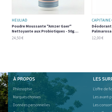
HEULIAD
CAPITAINE
Poudre Moussante "Amzer Gaer"
Déodorant 
Nettoyante aux Probiotiques - 50g
Palmarosa
Unité / Duo/ Familial
24,50 €
12,00 €
À PROPOS
LES SUR
Philosophie
L'offre de fi
Marques choisies
Les avant-
Données personnelles
Les consom