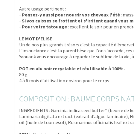
Autre usage pertinent :
-
Pensez-y aussi pour nourrir vos cheveux l'été
: mass
-
Si vos cuisses se frottent et s'irritent quand vous 
-
Pour votre tatouage
: excellent le soir pour en prendre
LE MOT D'ELISE
Un de nos plus grands trésors c'est la capacité d'émerve
L'insouciance c'est la parenthèse que l'on s'accorde, ces
Yaouank vous encourage à regarder le sublime de la vie, à
POT en alu noir recyclable et réutilisable à 100%.
80 g
4 à 6 mois d'utilisation environ pour le corps
COMPOSITION : BAUME CORPS NA
INGREDIENTS : Garcinia indica seed butter* (beurre de kok
Laminaria digitata extract (extrait d'algue laminaire), 
oil (huile de tournesol), Rosmarinus officinalis leaf extr