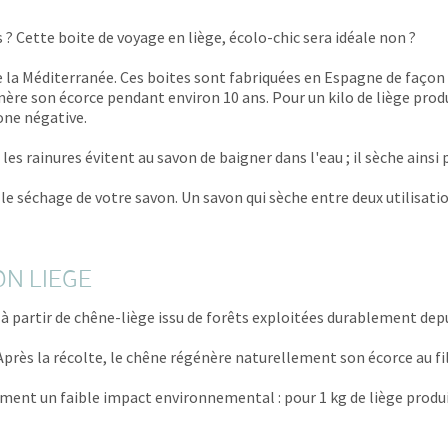
Cette boite de voyage en liège, écolo-chic sera idéale non ?
de la Méditerranée. Ces boites sont fabriquées en Espagne de faço
énère son écorce pendant environ 10 ans. Pour un kilo de liège prod
one négative.
s rainures évitent au savon de baigner dans l'eau ; il sèche ainsi 
 le séchage de votre savon. Un savon qui sèche entre deux utilisati
ON LIEGE
 partir de chêne-liège issu de forêts exploitées durablement depu
Après la récolte, le chêne régénère naturellement son écorce au fi
ment un faible impact environnemental : pour 1 kg de liège produit