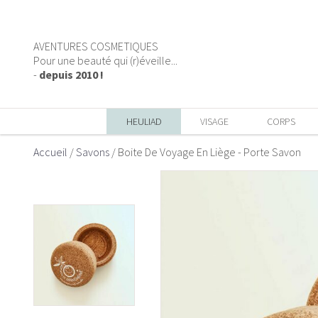
AVENTURES COSMETIQUES
Pour une beauté qui (r)éveille...
-
depuis 2010 !
HEULIAD
VISAGE
CORPS
Accueil
/
Savons
/
Boite De Voyage En Liège - Porte Savon