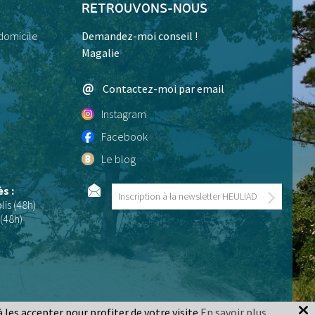
RETROUVONS-NOUS
 domicile
Demandez-moi conseil !
Magalie
Contactez-moi par email
Instagram
Facebook
Le blog
ès :
lis (48h)
(48h)
 les accepter pour profiter de votre visite.
En savoir plus