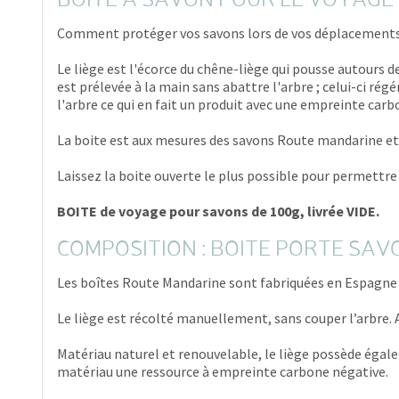
BOITE A SAVON POUR LE VOYAGE
Comment protéger vos savons lors de vos déplacements ? 
Le liège est l'écorce du chêne-liège qui pousse autours 
est prélevée à la main sans abattre l'arbre ; celui-ci rég
l'arbre ce qui en fait un produit avec une empreinte carb
La boite est aux mesures des savons Route mandarine et le
Laissez la boite ouverte le plus possible pour permettre
BOITE de voyage pour savons de 100g, livrée VIDE.
COMPOSITION : BOITE PORTE SAV
Les boîtes Route Mandarine sont fabriquées en Espagne à
Le liège est récolté manuellement, sans couper l’arbre. 
Matériau naturel et renouvelable, le liège possède égale
matériau une ressource à empreinte carbone négative.