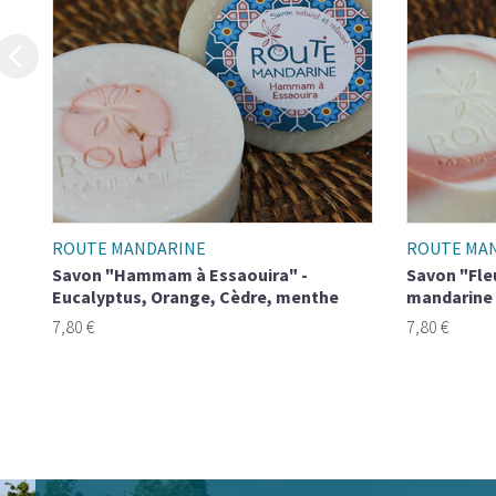
ROUTE MANDARINE
ROUTE MA
Savon "Hammam à Essaouira" -
Savon "Fleur d
Eucalyptus, Orange, Cèdre, menthe
mandarine
7,80 €
7,80 €