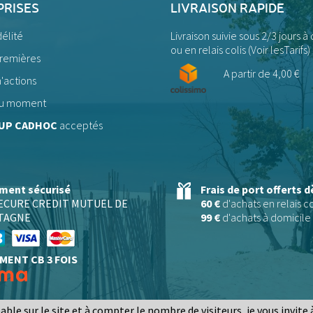
PRISES
LIVRAISON RAPIDE
délité
Livraison suivie sous 2/3 jours à
ou en relais colis (
Voir lesTarifs)
premières
A partir de 4,00 €
'actions
 du moment
UP CADHOC
acceptés
ment sécurisé
Frais de port offerts d
SECURE CREDIT MUTUEL DE
60 €
d'achats en relais co
TAGNE
99 €
d'achats à domicile 
MENT CB 3 FOIS
e sur le site et à compter le nombre de visiteurs, je vous invite à