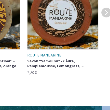
ROUTE MANDARINE
R
nzibar" -
Savon "Samouraï" - Cèdre,
Sa
e, orange
Pamplemousse, Lemongrass,
pa
Gingembre
7,80 €
7,