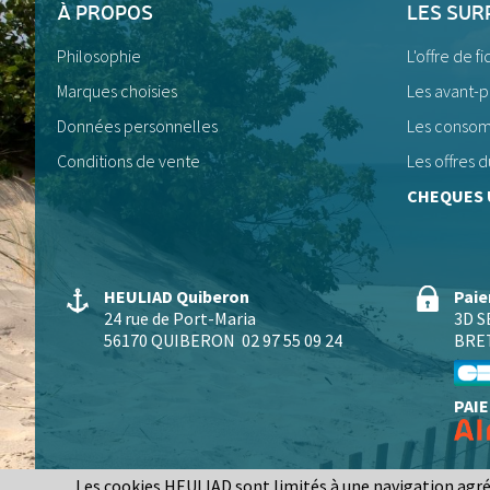
À PROPOS
LES SUR
Philosophie
L'offre de fi
Marques choisies
Les avant-
Données personnelles
Les consom
Conditions de vente
Les offres
CHEQUES 
HEULIAD Quiberon
Paie
24 rue de Port-Maria
3D 
56170 QUIBERON
02 97 55 09 24
BRE
PAIE
Les cookies HEULIAD sont limités à une navigation agréabl