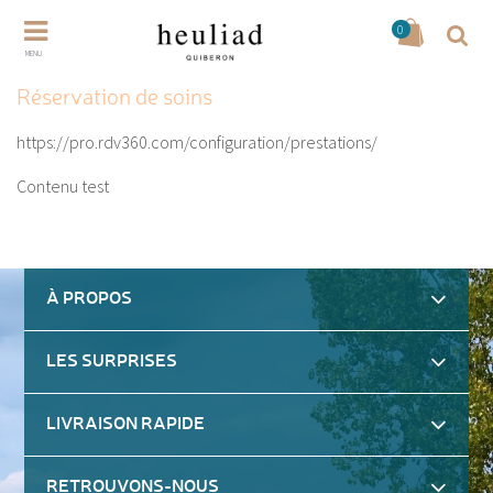
0
MENU
Réservation de soins
https://pro.rdv360.com/configuration/prestations/
Contenu test
À PROPOS
LES SURPRISES
LIVRAISON RAPIDE
RETROUVONS-NOUS