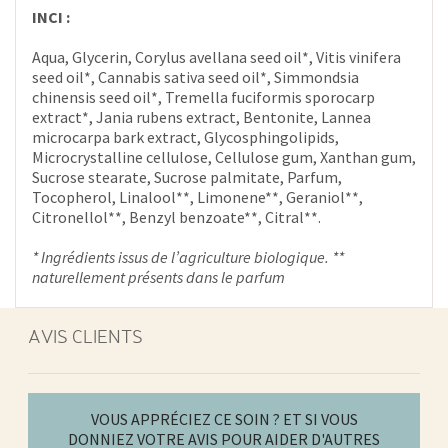
INCI :
Aqua, Glycerin, Corylus avellana seed oil*, Vitis vinifera
seed oil*, Cannabis sativa seed oil*, Simmondsia
chinensis seed oil*, Tremella fuciformis sporocarp
extract*, Jania rubens extract, Bentonite, Lannea
microcarpa bark extract, Glycosphingolipids,
Microcrystalline cellulose, Cellulose gum, Xanthan gum,
Sucrose stearate, Sucrose palmitate, Parfum,
Tocopherol, Linalool**, Limonene**, Geraniol**,
Citronellol**, Benzyl benzoate**, Citral**.
* Ingrédients issus de l’agriculture biologique. **
naturellement présents dans le parfum
AVIS CLIENTS
VOUS APPRÉCIEZ CE SOIN ? ET SI VOUS
DONNIEZ VOTRE AVIS POUR AIDER D'AUTRES