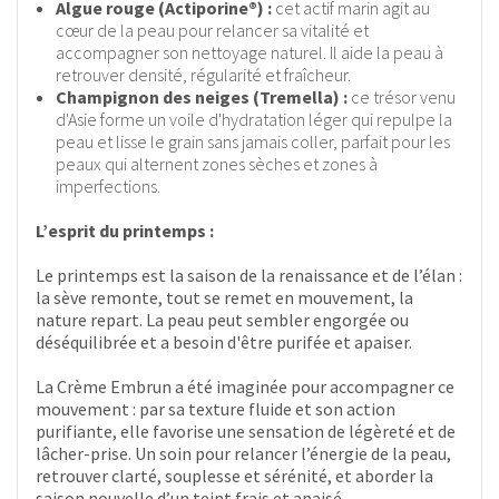
Algue rouge (Actiporine®) :
cet actif marin agit au
cœur de la peau pour relancer sa vitalité et
accompagner son nettoyage naturel. Il aide la peau à
retrouver densité, régularité et fraîcheur.
Champignon des neiges (Tremella) :
ce trésor venu
d'Asie forme un voile d'hydratation léger qui repulpe la
peau et lisse le grain sans jamais coller, parfait pour les
peaux qui alternent zones sèches et zones à
imperfections.
L’esprit du printemps :
Le printemps est la saison de la renaissance et de l’élan :
la sève remonte, tout se remet en mouvement, la
nature repart. La peau peut sembler engorgée ou
déséquilibrée et a besoin d'être purifée et apaiser.
La Crème Embrun a été imaginée pour accompagner ce
mouvement : par sa texture fluide et son action
purifiante, elle favorise une sensation de légèreté et de
lâcher-prise. Un soin pour relancer l’énergie de la peau,
retrouver clarté, souplesse et sérénité, et aborder la
saison nouvelle d’un teint frais et apaisé.