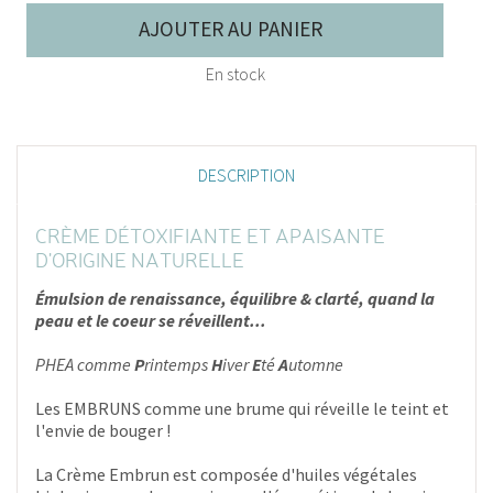
AJOUTER AU PANIER
En stock
DESCRIPTION
CRÈME DÉTOXIFIANTE ET APAISANTE
D'ORIGINE NATURELLE
Émulsion de renaissance, équilibre & clarté, quand la
peau et le coeur se réveillent...
PHEA comme
P
rintemps
H
iver
E
té
A
utomne
Les EMBRUNS comme une brume qui réveille le teint et
l'envie de bouger !
La Crème Embrun est composée d'huiles végétales