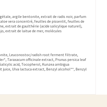
gétale, argile bentonite, extrait de radis noir, parfum
oe vera concentré, feuilles de pissenlit, feuilles de
, extrait de gaulthérie (acide salicylique naturel),
ojo, extrait de laitue de mer, molécules
tonite, Leuconostoc/radish root ferment filtrate,
r*, Taraxacum officinale extract, Prunus persica leaf
 Salicylic acid, Tocopherol, Kunzea ambigua
t juice, Ulva lactuca extract, Benzyl alcohol**, Benzyl