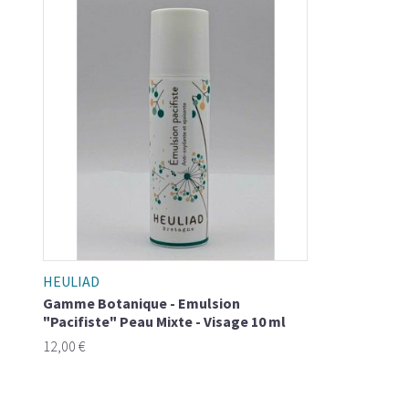
HEULIAD
Gamme Botanique - Emulsion
"Pacifiste" Peau Mixte - Visage 10 ml
12,00 €