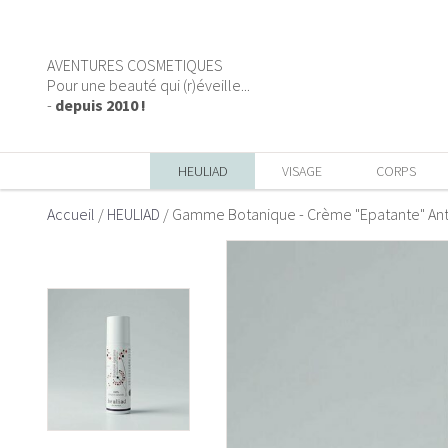
AVENTURES COSMETIQUES
Pour une beauté qui (r)éveille...
-
depuis 2010 !
HEULIAD
VISAGE
CORPS
Accueil
/
HEULIAD
/
Gamme Botanique - Crème "Epatante" Anti 