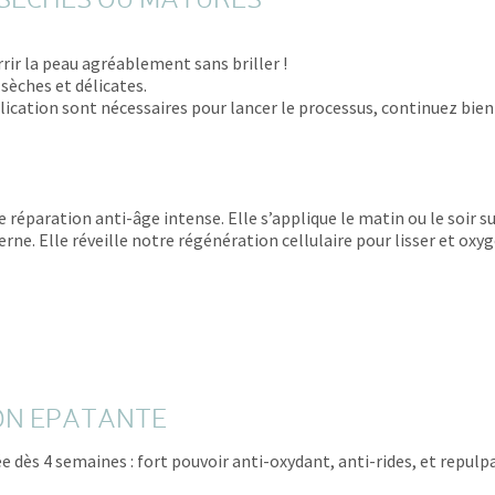
 SÈCHES OU MATURES
rir la peau agréablement sans briller !
sèches et délicates.
pplication sont nécessaires pour lancer le processus, continuez bi
e réparation anti-âge intense. Elle s’applique le matin ou le soir s
rne. Elle réveille notre régénération cellulaire pour lisser et oxyg
ION EPATANTE
ée dès 4 semaines : fort pouvoir anti-oxydant, anti-rides, et repulp