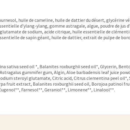
urnesol, huile de cameline, huile de dattier du désert, glycérine vé
sentielle d’ylang-ylang, gomme astragale, algue, poudre de jus d'al
lutamate de sodium, acide citrique, huile essentielle de clémentine
ssentielle de sapin géant, huile de dattier, extrait de pulpe de bor
na sativa seed oil *, Balanites roxburghii seed oil*, Glycerin, Ben
stragalus gummifer gum, Algin, Aloe barbadensis leaf juice powde
odium steroyl glutamate, Citric acid, Citrus clementina peel oil*,
a fruit extract, Balanites roxburghii seed oil, Borojoa patinoi frui
, Eugenol**, Farnesol**, Geraniol**, Limonene**, Linalool**.