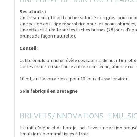
UNE CRÈME DE SOIN POUR PEAUX
Ses atouts :
Un trésor nutritif au toucher velouté non gras, pour nour
Une action anti-âge réparatrice pour les peaux abîmées, 
Une efficacité réelle sur les taches brunes (28 jours d'a
brunes de façon naturelle).
Conseil
:
Cette émulsion riche révèle des talents de nutrition et d
sur les mains ou sur toute autre zone sèche, abîmée ou te
10 ml, en flacon airless, pour 10 jours d'essai environ.
Soin fabriqué en Bretagne
BREVETS/INNOVATIONS : EMULS
Extrait d'algue et de borojo : actif avec une action prouv
Emulsions biomimétiques à froid