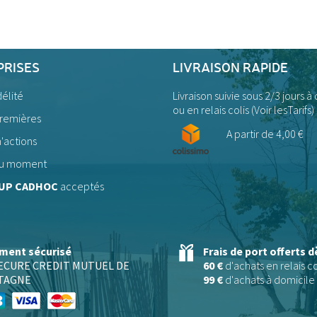
PRISES
LIVRAISON RAPIDE
délité
Livraison suivie sous 2/3 jours à
ou en relais colis (
Voir lesTarifs)
premières
A partir de 4,00 €
'actions
 du moment
UP CADHOC
acceptés
ment sécurisé
Frais de port offerts d
SECURE CREDIT MUTUEL DE
60 €
d'achats en relais co
TAGNE
99 €
d'achats à domicile 