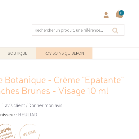
0
BOUTIQUE
RDV SOINS QUIBERON
Botanique - Crème "Epatante"
aches Brunes - Visage 10 ml
1 avis client
/
Donner mon avis
nisseur :
HEULIAD