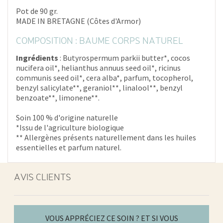
Pot de 90 gr.
MADE IN BRETAGNE (Côtes d'Armor)
COMPOSITION : BAUME CORPS NATUREL
Ingrédients
: Butyrospermum parkii butter*, cocos
nucifera oil*, helianthus annuus seed oil*, ricinus
communis seed oil*, cera alba*, parfum, tocopherol,
benzyl salicylate**, geraniol**, linalool**, benzyl
benzoate**, limonene**.
Soin 100 % d'origine naturelle
*Issu de l'agriculture biologique
** Allergènes présents naturellement dans les huiles
essentielles et parfum naturel.
AVIS CLIENTS
VOUS APPRÉCIEZ CE SOIN ? ET SI VOUS